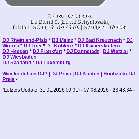
© 2020 - 07.08.2026
DJ Bernd S. (Bernd Schydlowski)
Telefon: +49 (0)151 42835670 | +49 (0)671 9706081
DJ Rheinland-Pfalz
*
DJ Mainz
*
DJ Bad Kreuznach
*
DJ
Worms
*
DJ Trier
*
DJ Koblenz
*
DJ Kaiserslautern
DJ Hessen
*
DJ Frankfurt
*
DJ Darmstadt
*
DJ Wetzlar
*
DJ Wiesbaden
DJ Saarland
*
DJ Luxemburg
Was kostet ein DJ? | DJ Preis | DJ Kosten | Hochzeits-DJ
Preis
-
(Letztes Update: 31.01.2026 09:31) - 07.08.2026 - 23:43:34 -